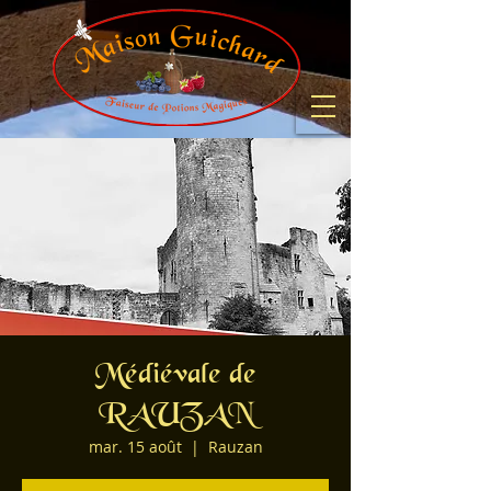
Médiévale de
RAUZAN
mar. 15 août
  |  
Rauzan