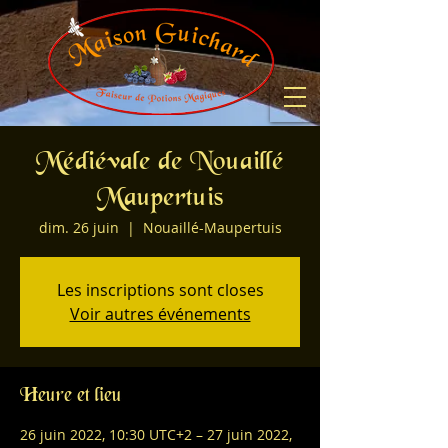
Médiévale de Nouaillé
Maupertuis
dim. 26 juin
  |  
Nouaillé-Maupertuis
Les inscriptions sont closes
Voir autres événements
Heure et lieu
26 juin 2022, 10:30 UTC+2 – 27 juin 2022,