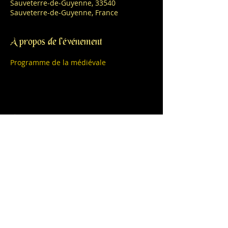
Sauveterre-de-Guyenne, 33540
Sauveterre-de-Guyenne, France
À propos de l'événement
Programme de la médiévale
Partager cet événement
L'abus d'alcool est dangereux pour la
santé, consommez avec modération.
Miguel GUICHARD
556 Rue du Notaire
33650 Saint Morillon