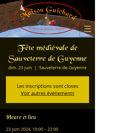
Fête médiévale de
Sauveterre de Guyenne
dim. 23 juin
  |  
Sauveterre-de-Guyenne
Les inscriptions sont closes
Voir autres événements
Heure et lieu
23 juin 2024, 10:00 – 22:00