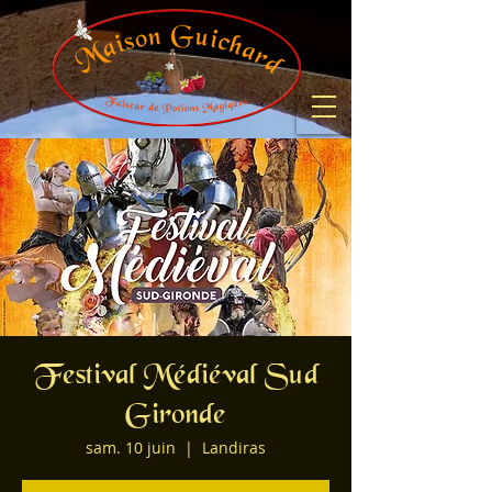
Festival Médiéval Sud
Gironde
sam. 10 juin
  |  
Landiras