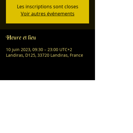
Les inscriptions sont closes
Voir autres événements
Heure et lieu
10 juin 2023, 09:30 – 23:00 UTC+2
Landiras, D125, 33720 Landiras, France
Partager cet événement
L'abus d'alcool est dangereux pour la
santé, consommez avec modération.